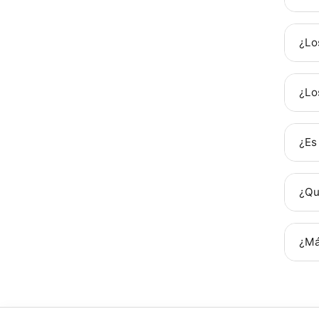
¿Lo
¿Lo
¿Es
¿Qu
¿Má