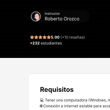
Instructor
Roberto Orozco
Reseñas
5.00
(+10 reseñas)
+232
estudiantes
Requisitos
💻 Tener una computadora (Windows, m
🌐 Conexión a internet estable para acc